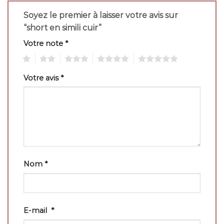
Soyez le premier à laisser votre avis sur
“short en simili cuir”
Votre note
*
1
2
3
4
5
Votre avis
*
Nom
*
E-mail
*