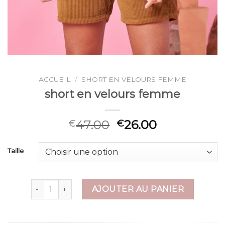
ACCUEIL
/
SHORT EN VELOURS FEMME
short en velours femme
47.00
26.00
€
€
Taille
quantité de short en velours femme
AJOUTER AU PANIER