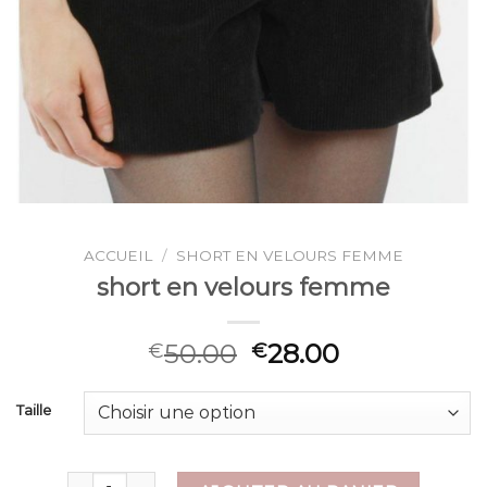
ACCUEIL
/
SHORT EN VELOURS FEMME
short en velours femme
50.00
28.00
€
€
Taille
quantité de short en velours femme