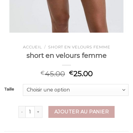
ACCUEIL
/
SHORT EN VELOURS FEMME
short en velours femme
45.00
25.00
€
€
Taille
quantité de short en velours femme
AJOUTER AU PANIER