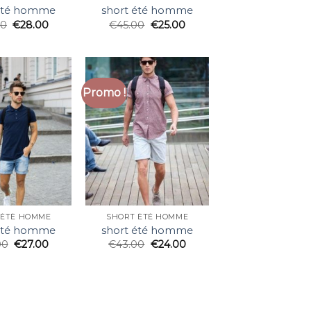
 été homme
short été homme
00
€
28.00
€
45.00
€
25.00
Promo !
 ÉTÉ HOMME
SHORT ÉTÉ HOMME
 été homme
short été homme
00
€
27.00
€
43.00
€
24.00