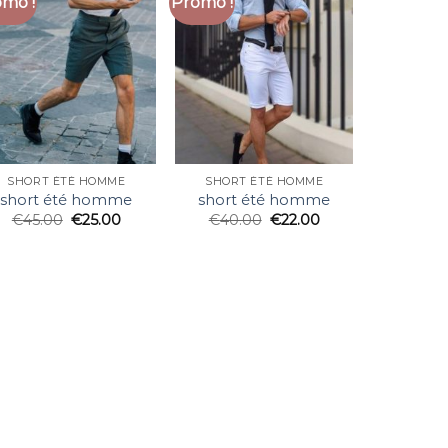
mo !
Promo !
SHORT ÉTÉ HOMME
SHORT ÉTÉ HOMME
short été homme
short été homme
€
45.00
€
25.00
€
40.00
€
22.00