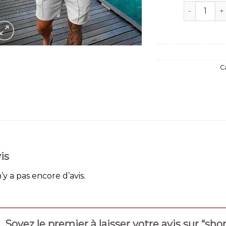
quantité d
C
is
n’y a pas encore d’avis.
Soyez le premier à laisser votre avis sur “s