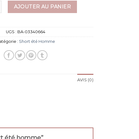
e short été homme
AJOUTER AU PANIER
UGS :
BA-03340664
atégorie :
Short été Homme
AVIS (0)
hort été homme”