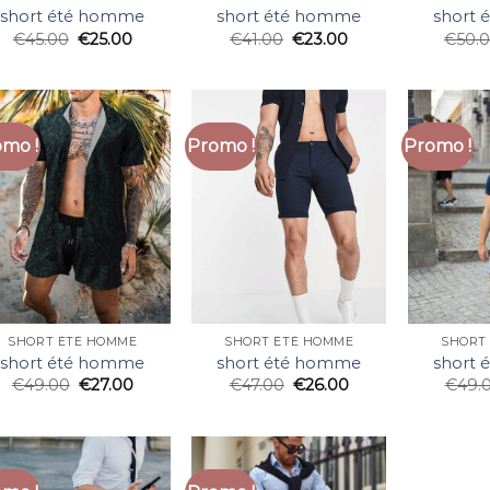
short été homme
short été homme
short
€
45.00
€
25.00
€
41.00
€
23.00
€
50.
mo !
Promo !
Promo !
SHORT ÉTÉ HOMME
SHORT ÉTÉ HOMME
SHORT
short été homme
short été homme
short
€
49.00
€
27.00
€
47.00
€
26.00
€
49.