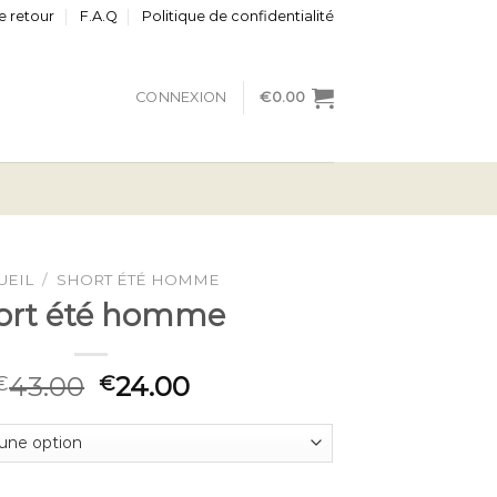
e retour
F.A.Q
Politique de confidentialité
CONNEXION
€
0.00
UEIL
/
SHORT ÉTÉ HOMME
ort été homme
43.00
24.00
€
€