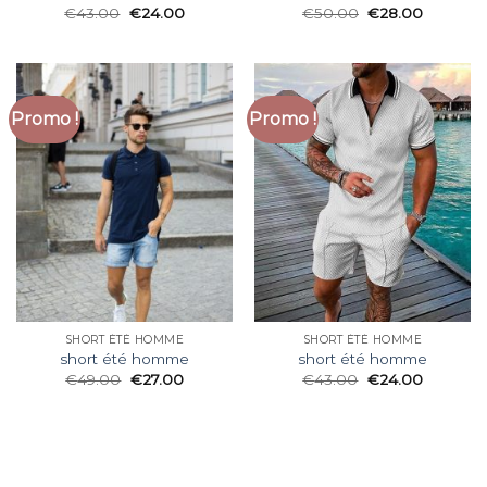
€
43.00
€
24.00
€
50.00
€
28.00
Promo !
Promo !
SHORT ÉTÉ HOMME
SHORT ÉTÉ HOMME
short été homme
short été homme
€
49.00
€
27.00
€
43.00
€
24.00