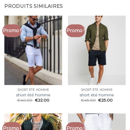
PRODUITS SIMILAIRES
Promo !
Promo !
SHORT ÉTÉ HOMME
SHORT ÉTÉ HOMME
short été homme
short été homme
€
40.00
€
22.00
€
45.00
€
25.00
Promo !
Promo !