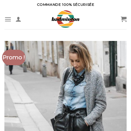
Skip
COMMANDE 100% SÉCURISÉE
to
content
Promo !