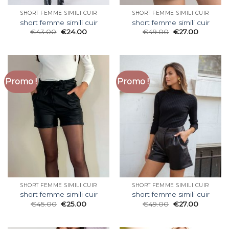
SHORT FEMME SIMILI CUIR
SHORT FEMME SIMILI CUIR
short femme simili cuir
short femme simili cuir
€
43.00
€
24.00
€
49.00
€
27.00
Promo !
Promo !
SHORT FEMME SIMILI CUIR
SHORT FEMME SIMILI CUIR
short femme simili cuir
short femme simili cuir
€
45.00
€
25.00
€
49.00
€
27.00