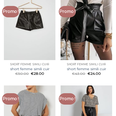
Promo !
Promo !
SHORT FEMME SIMILI CUIR
SHORT FEMME SIMILI CUIR
short femme simili cuir
short femme simili cuir
€
50.00
€
28.00
€
43.00
€
24.00
Promo !
Promo !