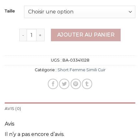
Taille
quantité de short femme simili cuir
AJOUTER AU PANIER
UGS :
BA-03341028
Catégorie :
Short Femme Simili Cuir
AVIS (0)
Avis
Il n’y a pas encore d’avis.