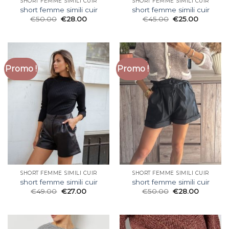
SHORT FEMME SIMILI CUIR
SHORT FEMME SIMILI CUIR
short femme simili cuir
short femme simili cuir
€
50.00
€
28.00
€
45.00
€
25.00
Promo !
Promo !
SHORT FEMME SIMILI CUIR
SHORT FEMME SIMILI CUIR
short femme simili cuir
short femme simili cuir
€
49.00
€
27.00
€
50.00
€
28.00