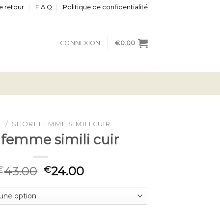
e retour
F.A.Q
Politique de confidentialité
CONNEXION
€
0.00
L
/
SHORT FEMME SIMILI CUIR
 femme simili cuir
43.00
24.00
€
€