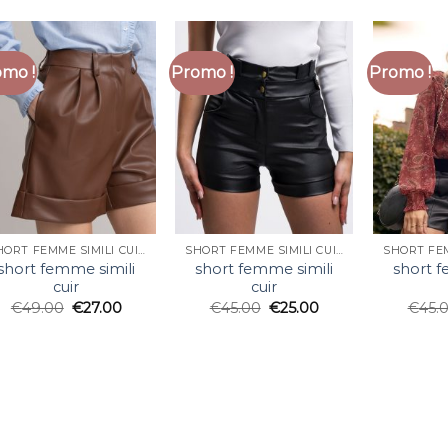
mo !
Promo !
Promo !
SHORT FEMME SIMILI CUIR
SHORT FEMME SIMILI CUIR
short femme simili
short femme simili
short f
cuir
cuir
€
49.00
€
27.00
€
45.00
€
25.00
€
45.