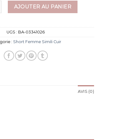
 short femme simili cuir
AJOUTER AU PANIER
UGS :
BA-03341026
gorie :
Short Femme Simili Cuir
AVIS (0)