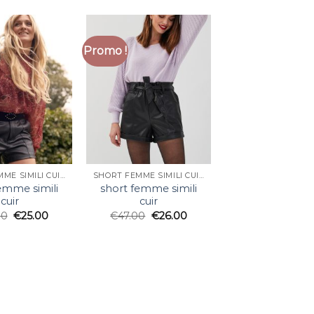
Promo !
SHORT FEMME SIMILI CUIR
SHORT FEMME SIMILI CUIR
emme simili
short femme simili
cuir
cuir
00
€
25.00
€
47.00
€
26.00