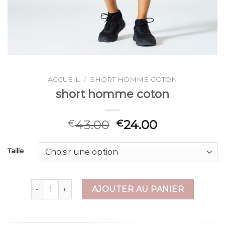
ACCUEIL
/
SHORT HOMME COTON
short homme coton
43.00
24.00
€
€
Taille
quantité de short homme coton
AJOUTER AU PANIER