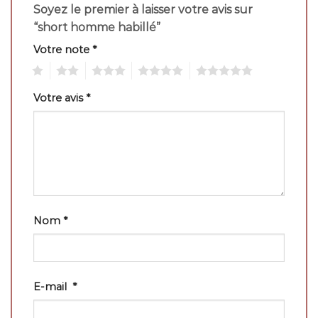
Soyez le premier à laisser votre avis sur
“short homme habillé”
Votre note
*
1
2
3
4
5
Votre avis
*
Nom
*
E-mail
*