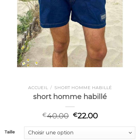
ACCUEIL
/
SHORT HOMME HABILLÉ
short homme habillé
40.00
22.00
€
€
Taille