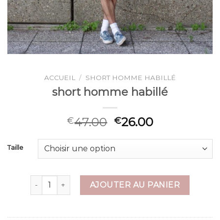
ACCUEIL
/
SHORT HOMME HABILLÉ
short homme habillé
47.00
26.00
€
€
Taille
quantité de short homme habillé
AJOUTER AU PANIER