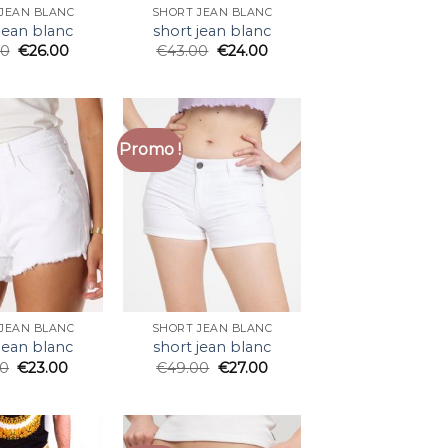
JEAN BLANC
SHORT JEAN BLANC
jean blanc
short jean blanc
00
€
26.00
€
43.00
€
24.00
Promo !
JEAN BLANC
SHORT JEAN BLANC
jean blanc
short jean blanc
00
€
23.00
€
49.00
€
27.00