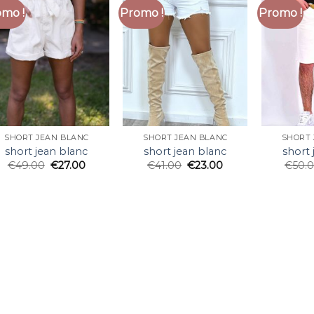
mo !
Promo !
Promo !
SHORT JEAN BLANC
SHORT JEAN BLANC
SHORT 
short jean blanc
short jean blanc
short 
€
49.00
€
27.00
€
41.00
€
23.00
€
50.