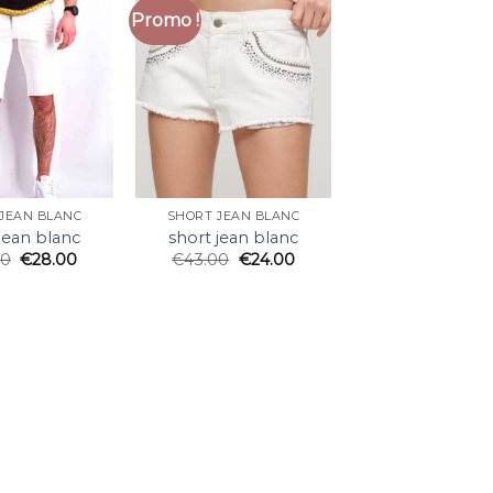
Promo !
JEAN BLANC
SHORT JEAN BLANC
jean blanc
short jean blanc
00
€
28.00
€
43.00
€
24.00