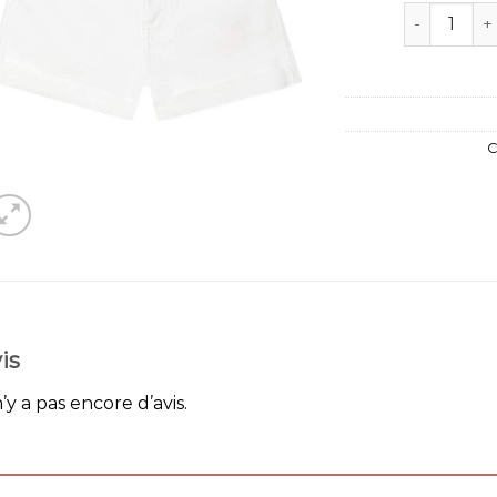
quantité de
C
is
n’y a pas encore d’avis.