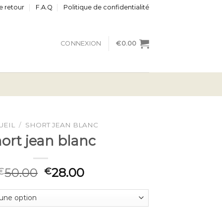
e retour
F.A.Q
Politique de confidentialité
CONNEXION
€
0.00
UEIL
/
SHORT JEAN BLANC
ort jean blanc
50.00
28.00
€
€