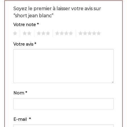
Soyez le premier à laisser votre avis sur
“short jean blanc”
Votre note
*
1
2
3
4
5
Votre avis
*
Nom
*
E-mail
*