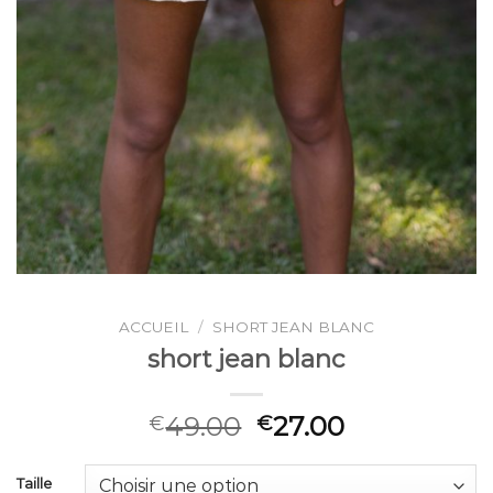
ACCUEIL
/
SHORT JEAN BLANC
short jean blanc
49.00
27.00
€
€
Taille