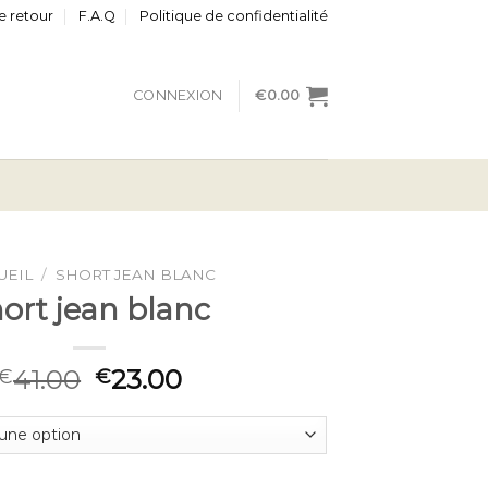
e retour
F.A.Q
Politique de confidentialité
CONNEXION
€
0.00
UEIL
/
SHORT JEAN BLANC
ort jean blanc
41.00
23.00
€
€