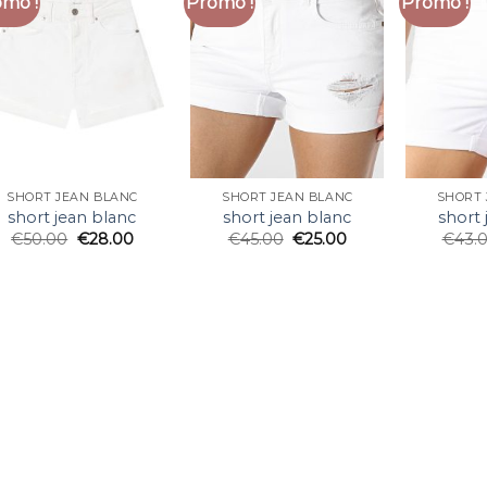
mo !
Promo !
Promo !
SHORT JEAN BLANC
SHORT JEAN BLANC
SHORT 
short jean blanc
short jean blanc
short 
€
50.00
€
28.00
€
45.00
€
25.00
€
43.