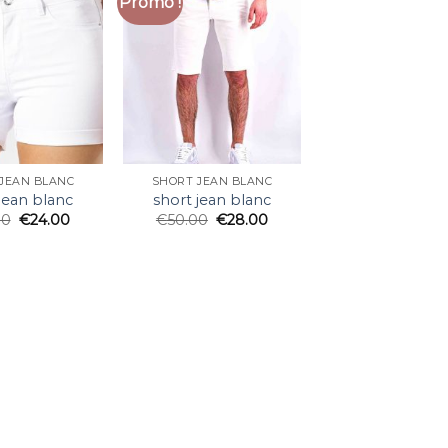
Promo !
JEAN BLANC
SHORT JEAN BLANC
jean blanc
short jean blanc
00
€
24.00
€
50.00
€
28.00