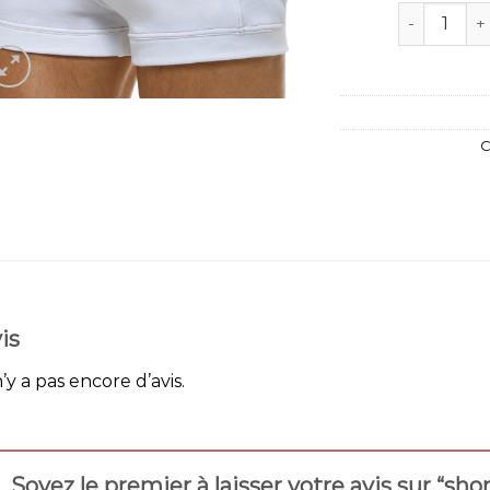
quantité de
C
is
n’y a pas encore d’avis.
Soyez le premier à laisser votre avis sur “sho