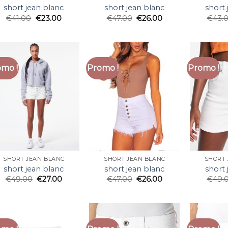
short jean blanc
short jean blanc
short 
€
41.00
€
23.00
€
47.00
€
26.00
€
43.
mo !
Promo !
Promo !
SHORT JEAN BLANC
SHORT JEAN BLANC
SHORT 
short jean blanc
short jean blanc
short 
€
49.00
€
27.00
€
47.00
€
26.00
€
49.