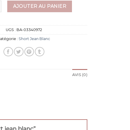
 short jean blanc
AJOUTER AU PANIER
UGS :
BA-03340972
atégorie :
Short Jean Blanc
AVIS (0)
rt jean blanc”