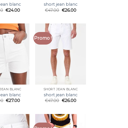
jean blanc
short jean blanc
00
€
24.00
€
47.00
€
26.00
Promo !
JEAN BLANC
SHORT JEAN BLANC
jean blanc
short jean blanc
00
€
27.00
€
47.00
€
26.00