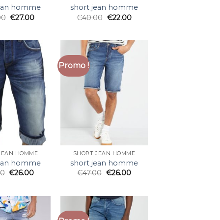
jean homme
short jean homme
00
€
27.00
€
40.00
€
22.00
Promo !
JEAN HOMME
SHORT JEAN HOMME
jean homme
short jean homme
00
€
26.00
€
47.00
€
26.00