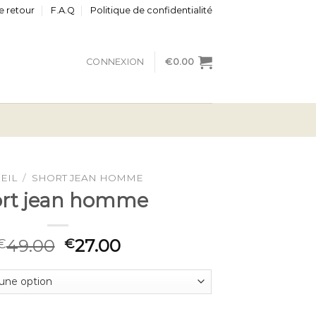
e retour
F.A.Q
Politique de confidentialité
CONNEXION
€
0.00
EIL
/
SHORT JEAN HOMME
ort jean homme
49.00
27.00
€
€