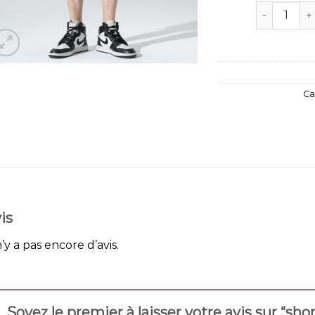
quantité d
Ca
is
n’y a pas encore d’avis.
Soyez le premier à laisser votre avis sur “s