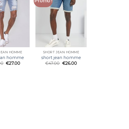
Promo !
JEAN HOMME
SHORT JEAN HOMME
jean homme
short jean homme
00
€
27.00
€
47.00
€
26.00