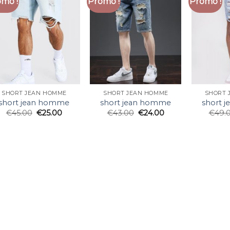
mo !
Promo !
Promo !
SHORT JEAN HOMME
SHORT JEAN HOMME
SHORT 
short jean homme
short jean homme
short 
€
45.00
€
25.00
€
43.00
€
24.00
€
49.