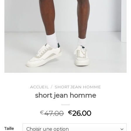
ACCUEIL
/
SHORT JEAN HOMME
short jean homme
47.00
26.00
€
€
Taille