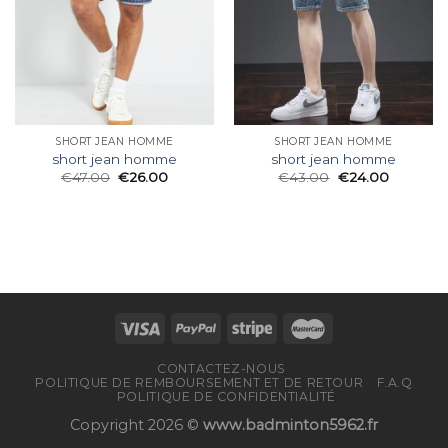
SHORT JEAN HOMME
SHORT JEAN HOMME
short jean homme
short jean homme
€
47.00
€
26.00
€
43.00
€
24.00
CONTACTEZ-NOUS
POLITIQUE DE REMBOURSEMENT ET DE RETOUR
F.A.Q
POLITIQUE DE CONFIDENTIALITÉ
Copyright 2026 ©
www.badminton5962.fr