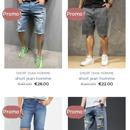
Promo !
Promo !
SHORT JEAN HOMME
SHORT JEAN HOMME
short jean homme
short jean homme
€
47.00
€
26.00
€
40.00
€
22.00
Promo !
Promo !