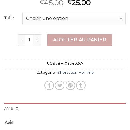
45.00
25.00
€
€
Taille
quantité de short jean homme
AJOUTER AU PANIER
UGS :
BA-03340267
Catégorie :
Short Jean Homme
AVIS (0)
Avis