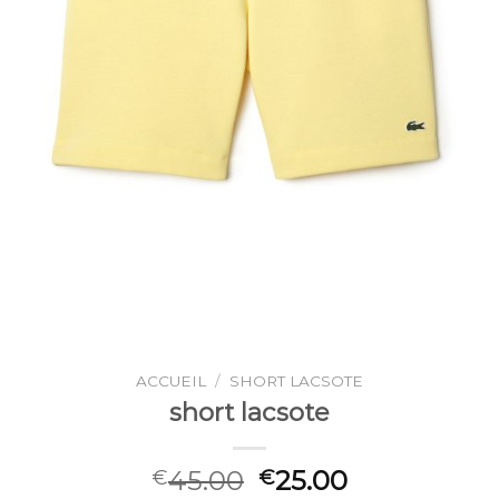
ACCUEIL
/
SHORT LACSOTE
short lacsote
45.00
25.00
€
€