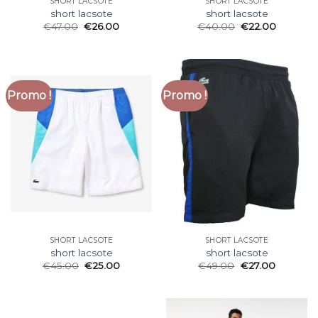
SHORT LACSOTE
SHORT LACSOTE
short lacsote
short lacsote
€
47.00
€
26.00
€
40.00
€
22.00
Promo !
Promo !
SHORT LACSOTE
SHORT LACSOTE
short lacsote
short lacsote
€
45.00
€
25.00
€
49.00
€
27.00