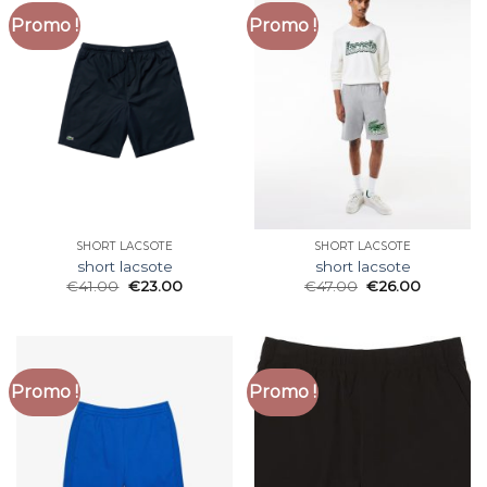
Promo !
Promo !
SHORT LACSOTE
SHORT LACSOTE
short lacsote
short lacsote
€
41.00
€
23.00
€
47.00
€
26.00
Promo !
Promo !