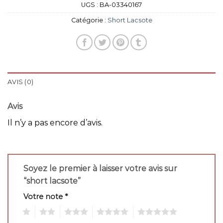
UGS :
BA-03340167
Catégorie :
Short Lacsote
AVIS (0)
Avis
Il n’y a pas encore d’avis.
Soyez le premier à laisser votre avis sur
“short lacsote”
Votre note
*
1
2
3
4
5