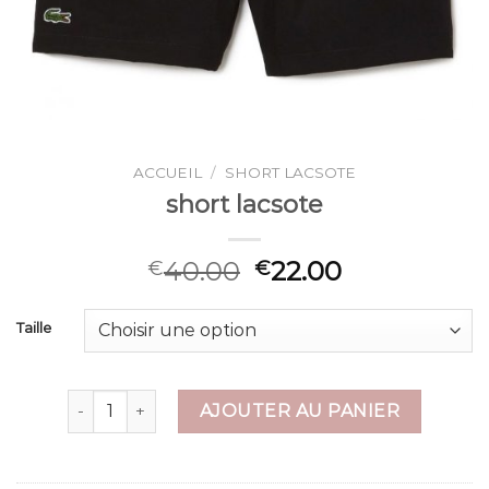
ACCUEIL
/
SHORT LACSOTE
short lacsote
40.00
22.00
€
€
Taille
quantité de short lacsote
AJOUTER AU PANIER