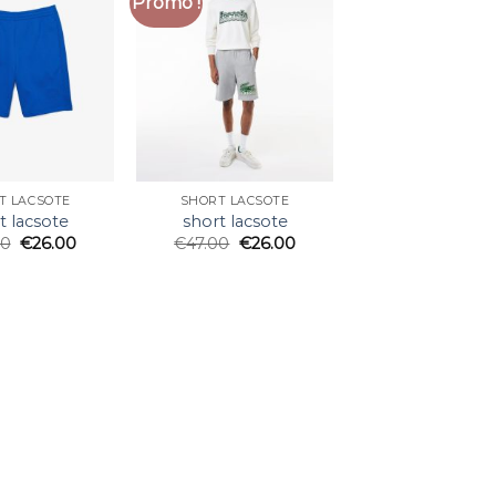
Promo !
T LACSOTE
SHORT LACSOTE
t lacsote
short lacsote
00
€
26.00
€
47.00
€
26.00