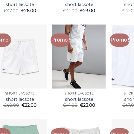
short lacsote
short lacsote
shor
€
47.00
€
26.00
€
41.00
€
23.00
€
41.
mo !
Promo !
Promo !
SHORT LACSOTE
SHORT LACSOTE
SHOR
short lacsote
short lacsote
shor
€
40.00
€
22.00
€
41.00
€
23.00
€
47.