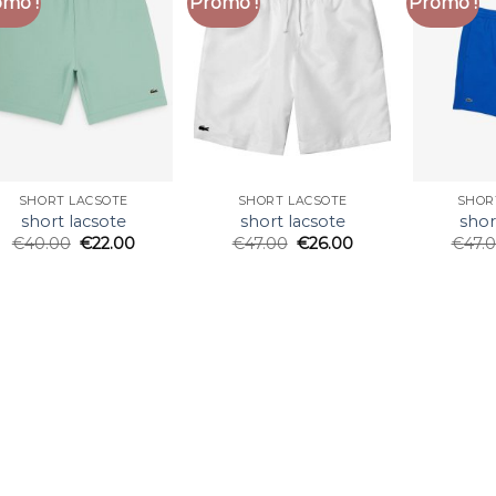
mo !
Promo !
Promo !
SHORT LACSOTE
SHORT LACSOTE
SHOR
short lacsote
short lacsote
shor
€
40.00
€
22.00
€
47.00
€
26.00
€
47.