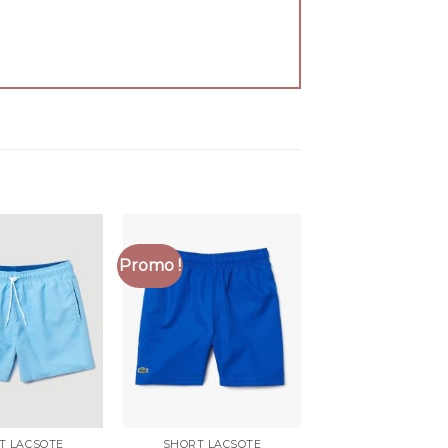
Promo !
T LACSOTE
SHORT LACSOTE