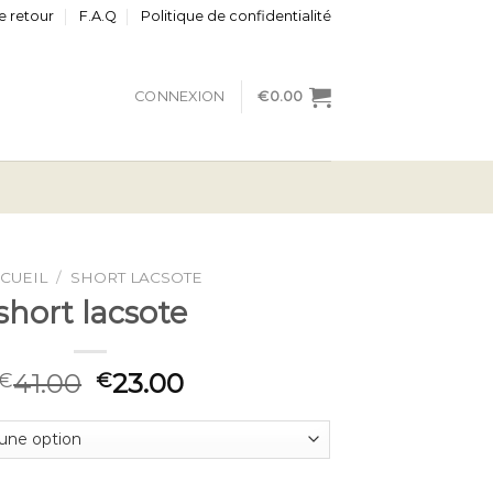
e retour
F.A.Q
Politique de confidentialité
CONNEXION
€
0.00
CUEIL
/
SHORT LACSOTE
short lacsote
41.00
23.00
€
€