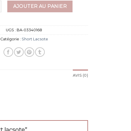
 short lacsote
AJOUTER AU PANIER
UGS :
BA-03340168
Catégorie :
Short Lacsote
AVIS (0)
rt lacsote”