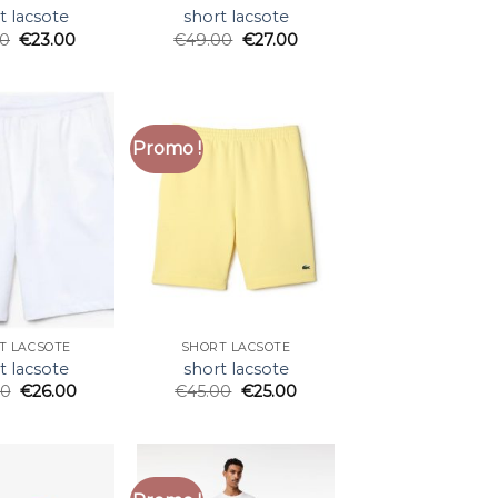
t lacsote
short lacsote
00
€
23.00
€
49.00
€
27.00
Promo !
T LACSOTE
SHORT LACSOTE
t lacsote
short lacsote
00
€
26.00
€
45.00
€
25.00