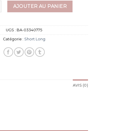
 short long
AJOUTER AU PANIER
UGS :
BA-03340775
Catégorie :
Short Long
AVIS (0)