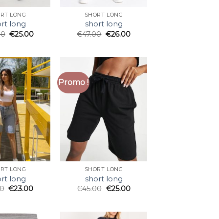
RT LONG
SHORT LONG
rt long
short long
00
€
25.00
€
47.00
€
26.00
Promo !
RT LONG
SHORT LONG
rt long
short long
00
€
23.00
€
45.00
€
25.00