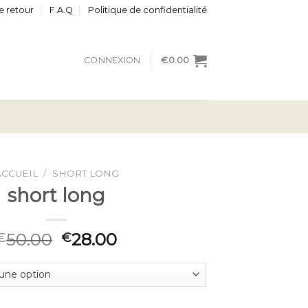
e retour
F.A.Q
Politique de confidentialité
CONNEXION
€
0.00
ACCUEIL
/
SHORT LONG
short long
50.00
28.00
€
€