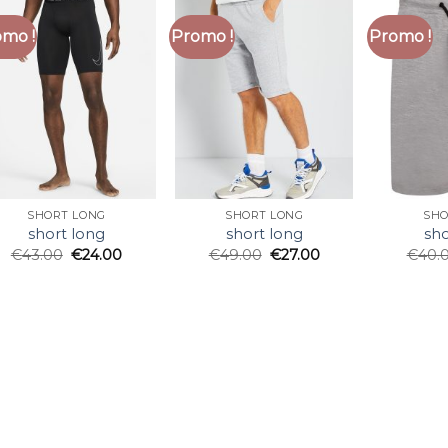
mo !
Promo !
Promo !
SHORT LONG
SHORT LONG
SHO
short long
short long
sho
€
43.00
€
24.00
€
49.00
€
27.00
€
40.