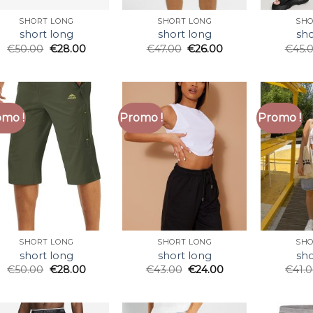
SHORT LONG
SHORT LONG
SHO
short long
short long
sho
€
50.00
€
28.00
€
47.00
€
26.00
€
45.
mo !
Promo !
Promo !
SHORT LONG
SHORT LONG
SHO
short long
short long
sho
€
50.00
€
28.00
€
43.00
€
24.00
€
41.