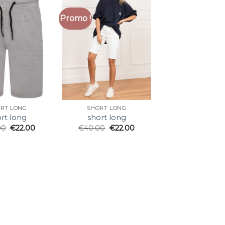
Promo !
RT LONG
SHORT LONG
rt long
short long
00
€
22.00
€
40.00
€
22.00