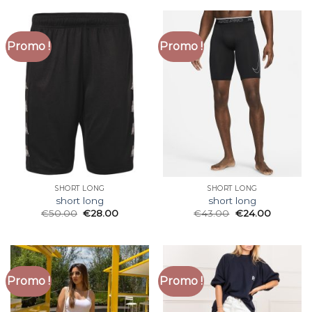
Promo !
Promo !
SHORT LONG
SHORT LONG
short long
short long
€
50.00
€
28.00
€
43.00
€
24.00
Promo !
Promo !