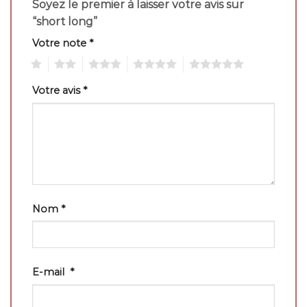
Soyez le premier à laisser votre avis sur
“short long”
Votre note
*
1
2
3
4
5
Votre avis
*
Nom
*
E-mail
*