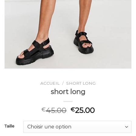
ACCUEIL
/
SHORT LONG
short long
45.00
25.00
€
€
Taille