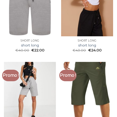
SHORT LONG
SHORT LONG
short long
short long
€
40.00
€
22.00
€
43.00
€
24.00
Promo !
Promo !