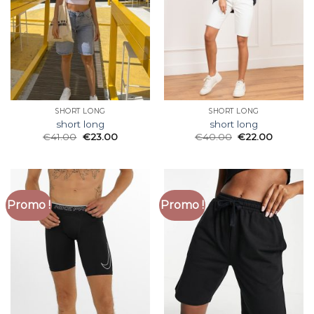
SHORT LONG
SHORT LONG
short long
short long
€
41.00
€
23.00
€
40.00
€
22.00
Promo !
Promo !