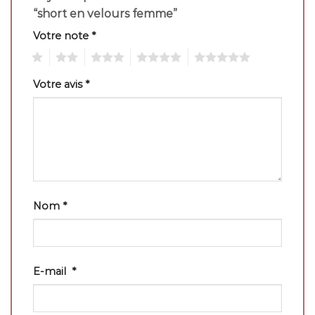
“short en velours femme”
Votre note
*
1
2
3
4
5
Votre avis
*
Nom
*
E-mail
*