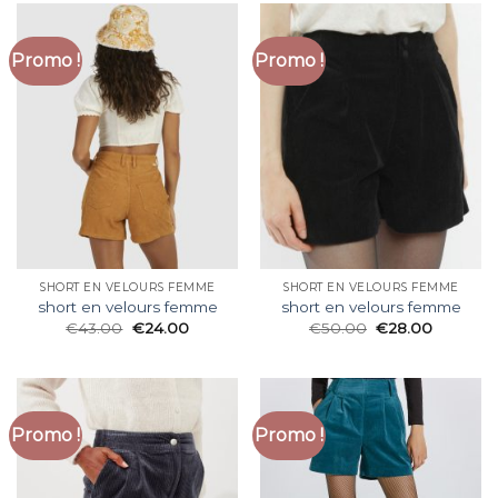
Promo !
Promo !
SHORT EN VELOURS FEMME
SHORT EN VELOURS FEMME
short en velours femme
short en velours femme
€
43.00
€
24.00
€
50.00
€
28.00
Promo !
Promo !