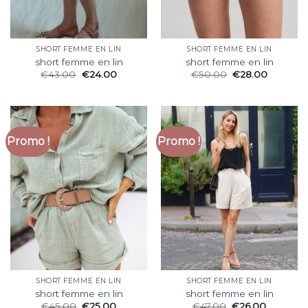
SHORT FEMME EN LIN
SHORT FEMME EN LIN
short femme en lin
short femme en lin
€
43.00
€
24.00
€
50.00
€
28.00
Promo !
Promo !
SHORT FEMME EN LIN
SHORT FEMME EN LIN
short femme en lin
short femme en lin
€
45.00
€
25.00
€
47.00
€
26.00