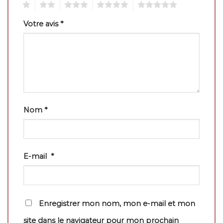
1
2
3
4
5
Votre avis
*
Nom
*
E-mail
*
Enregistrer mon nom, mon e-mail et mon
site dans le navigateur pour mon prochain