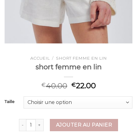
ACCUEIL
/
SHORT FEMME EN LIN
short femme en lin
40.00
22.00
€
€
Taille
quantité de short femme en lin
AJOUTER AU PANIER