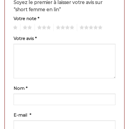
Soyez le premier à laisser votre avis sur
“short femme en lin”
Votre note
*
1
2
3
4
5
Votre avis
*
Nom
*
E-mail
*