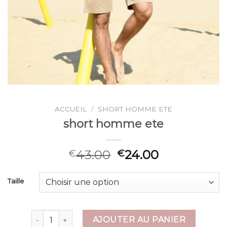
ACCUEIL
/
SHORT HOMME ETE
short homme ete
43.00
24.00
€
€
Taille
quantité de short homme ete
AJOUTER AU PANIER