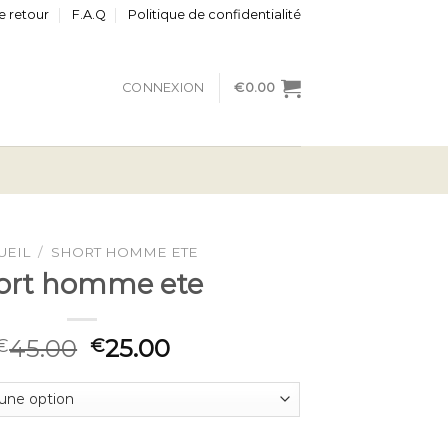
e retour
F.A.Q
Politique de confidentialité
CONNEXION
€
0.00
UEIL
/
SHORT HOMME ETE
ort homme ete
45.00
25.00
€
€