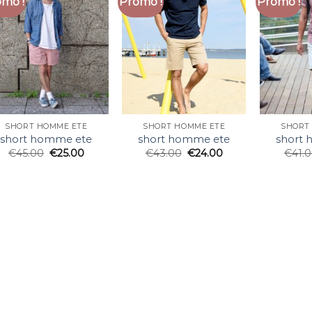
mo !
Promo !
Promo !
SHORT HOMME ETE
SHORT HOMME ETE
SHORT
short homme ete
short homme ete
short
€
45.00
€
25.00
€
43.00
€
24.00
€
41.