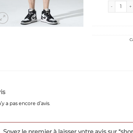
quantité d
C
is
n’y a pas encore d’avis.
Soyez le premier à laisser votre avis sur “s