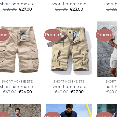
short homme ete
short homme ete
short
€
49.00
€
27.00
€
41.00
€
23.00
€
49.
mo !
Promo !
Promo !
SHORT HOMME ETE
SHORT HOMME ETE
SHORT
short homme ete
short homme ete
short
€
43.00
€
24.00
€
49.00
€
27.00
€
49.