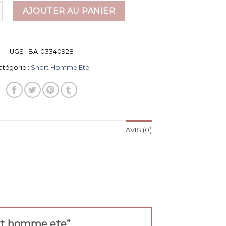
e short homme ete
AJOUTER AU PANIER
UGS :
BA-03340928
atégorie :
Short Homme Ete
AVIS (0)
hort homme ete”