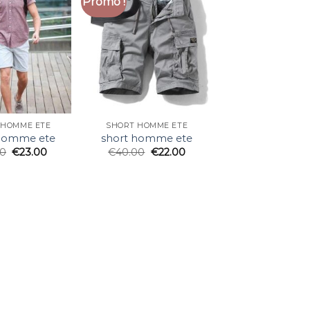
Promo !
 HOMME ETE
SHORT HOMME ETE
 homme ete
short homme ete
00
€
23.00
€
40.00
€
22.00