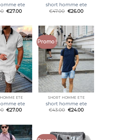
 homme ete
short homme ete
00
€
27.00
€
47.00
€
26.00
Promo !
 HOMME ETE
SHORT HOMME ETE
 homme ete
short homme ete
00
€
27.00
€
43.00
€
24.00