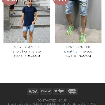
SHORT HOMME ETE
SHORT HOMME ETE
short homme ete
short homme ete
€
43.00
€
24.00
€
49.00
€
27.00
CONTACTEZ-NOUS
POLITIQUE DE REMBOURSEMENT ET DE RETOUR
F.A.Q