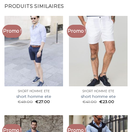
PRODUITS SIMILAIRES
Promo !
Promo !
SHORT HOMME ETE
SHORT HOMME ETE
short homme ete
short homme ete
€
49.00
€
27.00
€
41.00
€
23.00
Promo !
Promo !