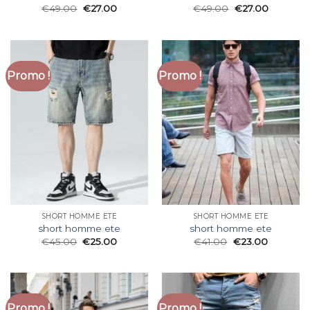
€
49.00
€
27.00
€
49.00
€
27.00
Promo !
Promo !
SHORT HOMME ETE
SHORT HOMME ETE
short homme ete
short homme ete
€
45.00
€
25.00
€
41.00
€
23.00
Promo !
Promo !