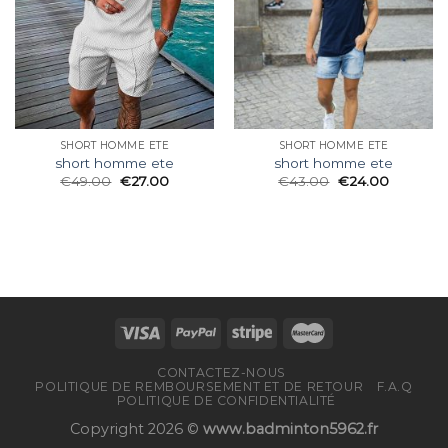
SHORT HOMME ETE
SHORT HOMME ETE
short homme ete
short homme ete
€
49.00
€
27.00
€
43.00
€
24.00
CONTACTEZ-NOUS
POLITIQUE DE REMBOURSEMENT ET DE RETOUR
F.A.Q
POLITIQUE DE CONFIDENTIALITÉ
Copyright 2026 ©
www.badminton5962.fr