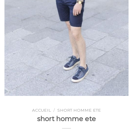
ACCUEIL
/
SHORT HOMME ETE
short homme ete