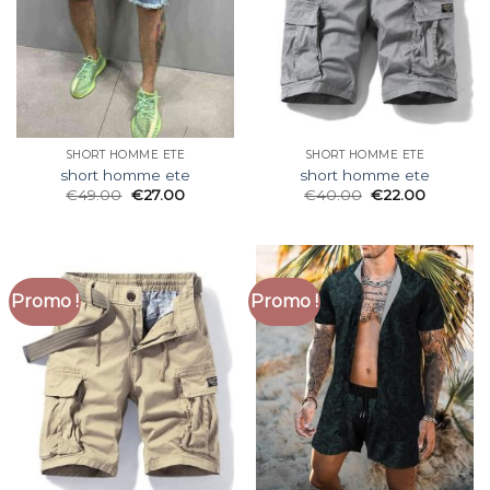
SHORT HOMME ETE
SHORT HOMME ETE
short homme ete
short homme ete
€
49.00
€
27.00
€
40.00
€
22.00
Promo !
Promo !