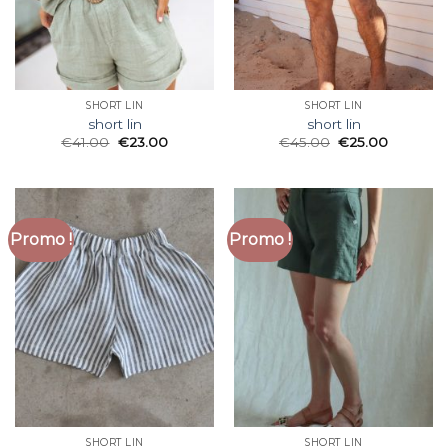
SHORT LIN
SHORT LIN
short lin
short lin
€
41.00
€
23.00
€
45.00
€
25.00
Promo !
Promo !
SHORT LIN
SHORT LIN