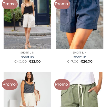
Promo !
Promo !
SHORT LIN
SHORT LIN
short lin
short lin
€
40.00
€
22.00
€
47.00
€
26.00
Promo !
Promo !