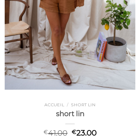
ACCUEIL
/
SHORT LIN
short lin
41.00
23.00
€
€