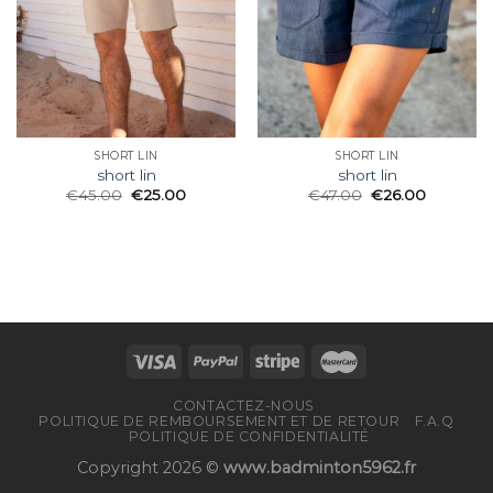
SHORT LIN
SHORT LIN
short lin
short lin
€
45.00
€
25.00
€
47.00
€
26.00
CONTACTEZ-NOUS
POLITIQUE DE REMBOURSEMENT ET DE RETOUR
F.A.Q
POLITIQUE DE CONFIDENTIALITÉ
Copyright 2026 ©
www.badminton5962.fr