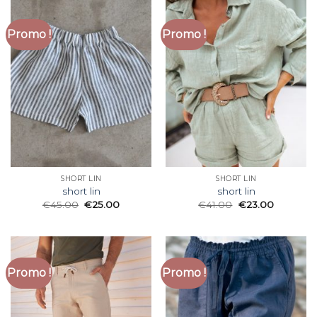
Promo !
Promo !
SHORT LIN
SHORT LIN
short lin
short lin
€
45.00
€
25.00
€
41.00
€
23.00
Promo !
Promo !