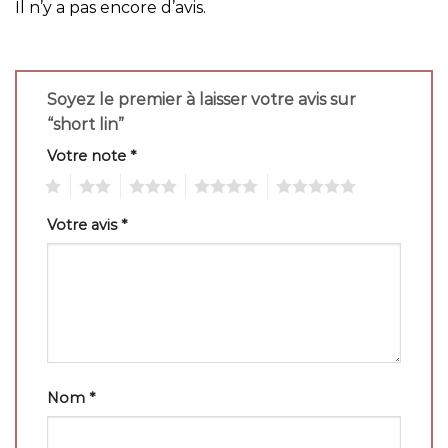
Il n’y a pas encore d’avis.
Soyez le premier à laisser votre avis sur
“short lin”
Votre note
*
1
2
3
4
5
Votre avis
*
Nom
*