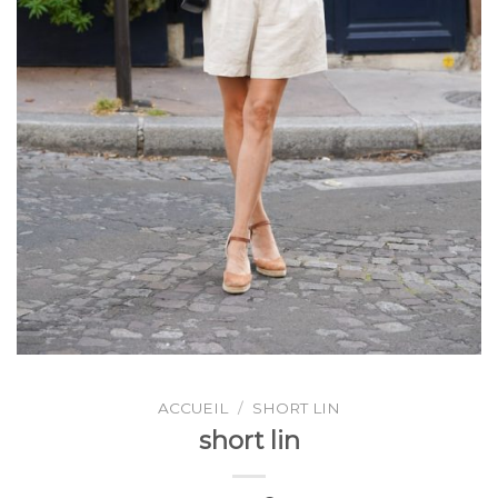
ACCUEIL
/
SHORT LIN
short lin