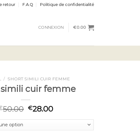
e retour
F.A.Q
Politique de confidentialité
CONNEXION
€
0.00
L
/
SHORT SIMILI CUIR FEMME
 simili cuir femme
50.00
28.00
€
€