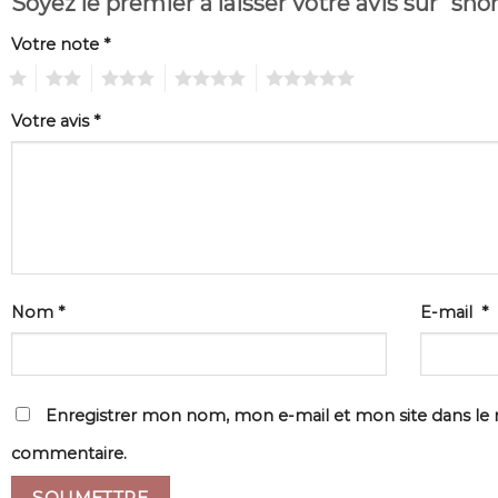
Soyez le premier à laisser votre avis sur “sh
Votre note
*
1
2
3
4
5
Votre avis
*
Nom
*
E-mail
*
Enregistrer mon nom, mon e-mail et mon site dans le
commentaire.