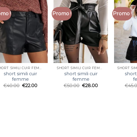
mo !
Promo !
Promo !
SHORT SIMILI CUIR FEMME
SHORT SIMILI CUIR FEMME
short simili cuir
short simili cuir
short 
femme
femme
f
€
40.00
€
22.00
€
50.00
€
28.00
€
45.