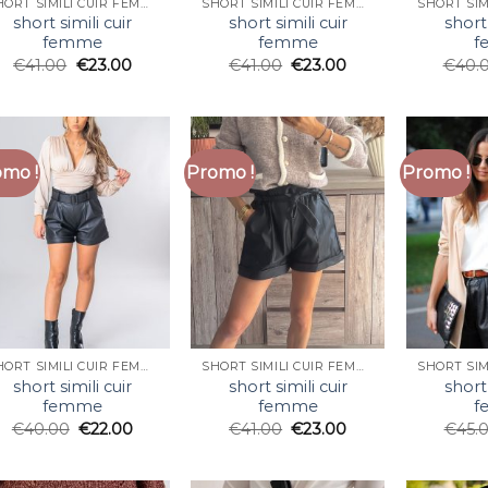
SHORT SIMILI CUIR FEMME
SHORT SIMILI CUIR FEMME
short simili cuir
short simili cuir
short 
femme
femme
f
€
41.00
€
23.00
€
41.00
€
23.00
€
40.
mo !
Promo !
Promo !
SHORT SIMILI CUIR FEMME
SHORT SIMILI CUIR FEMME
short simili cuir
short simili cuir
short 
femme
femme
f
€
40.00
€
22.00
€
41.00
€
23.00
€
45.