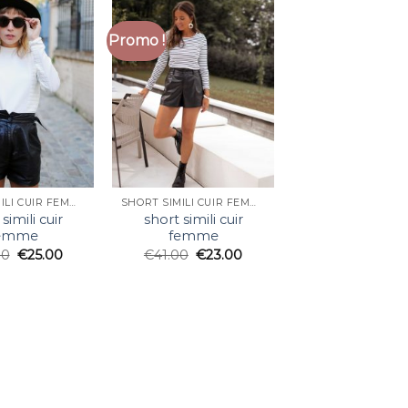
Promo !
SHORT SIMILI CUIR FEMME
SHORT SIMILI CUIR FEMME
simili cuir
short simili cuir
emme
femme
00
€
25.00
€
41.00
€
23.00