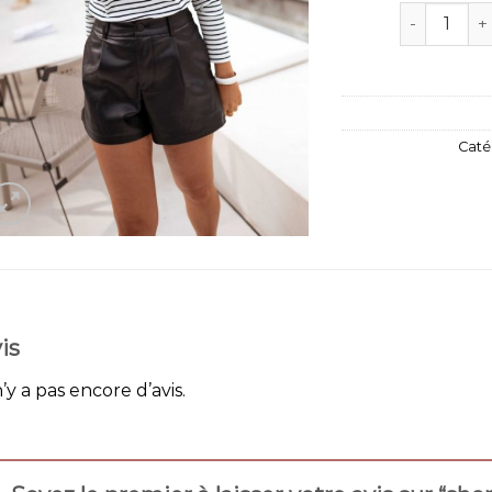
quantité de
Caté
is
n’y a pas encore d’avis.