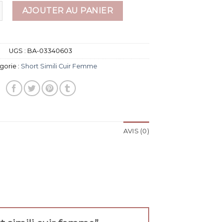
 short simili cuir femme
AJOUTER AU PANIER
UGS :
BA-03340603
gorie :
Short Simili Cuir Femme
AVIS (0)