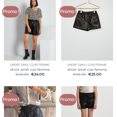
Promo !
Promo !
SHORT SIMILI CUIR FEMME
SHORT SIMILI CUIR FEMME
short simili cuir femme
short simili cuir femme
€
43.00
€
24.00
€
45.00
€
25.00
Promo !
Promo !