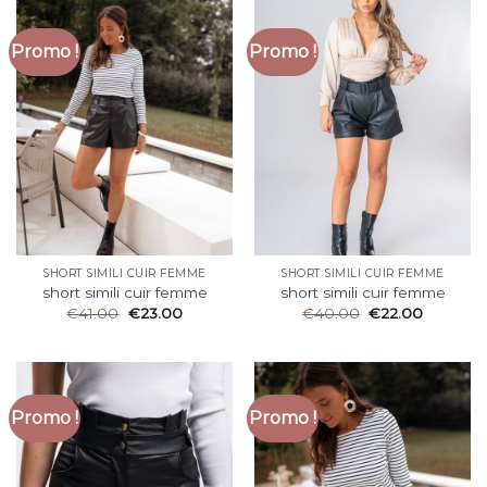
Promo !
Promo !
SHORT SIMILI CUIR FEMME
SHORT SIMILI CUIR FEMME
short simili cuir femme
short simili cuir femme
€
41.00
€
23.00
€
40.00
€
22.00
Promo !
Promo !