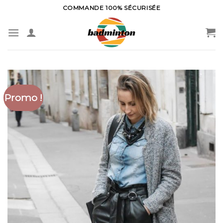
Skip
COMMANDE 100% SÉCURISÉE
to
content
Promo !