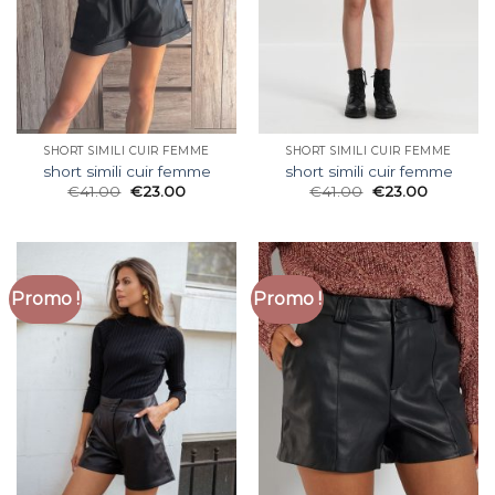
SHORT SIMILI CUIR FEMME
SHORT SIMILI CUIR FEMME
short simili cuir femme
short simili cuir femme
€
41.00
€
23.00
€
41.00
€
23.00
Promo !
Promo !