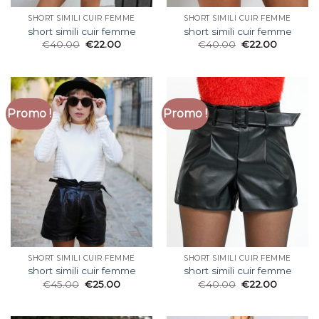
SHORT SIMILI CUIR FEMME
SHORT SIMILI CUIR FEMME
short simili cuir femme
short simili cuir femme
€
40.00
€
22.00
€
40.00
€
22.00
Promo !
Promo !
SHORT SIMILI CUIR FEMME
SHORT SIMILI CUIR FEMME
short simili cuir femme
short simili cuir femme
€
45.00
€
25.00
€
40.00
€
22.00