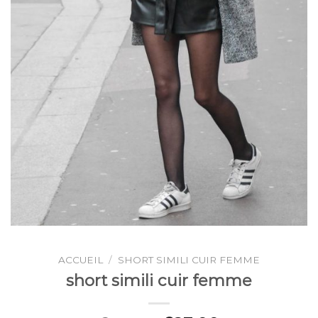
ACCUEIL
/
SHORT SIMILI CUIR FEMME
short simili cuir femme