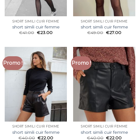
SHORT SIMILI CUIR FEMME
SHORT SIMILI CUIR FEMME
short simili cuir femme
short simili cuir femme
€
41.00
€
23.00
€
49.00
€
27.00
Promo !
Promo !
SHORT SIMILI CUIR FEMME
SHORT SIMILI CUIR FEMME
short simili cuir femme
short simili cuir femme
€
40.00
€
22.00
€
40.00
€
22.00