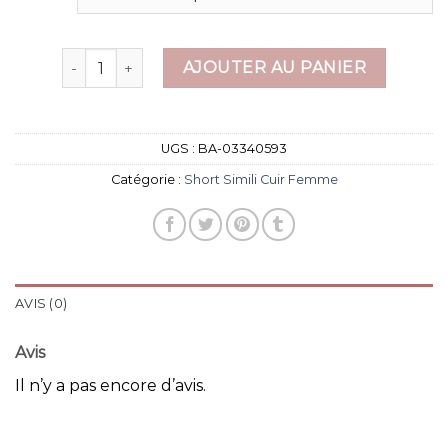
quantité de short simili cuir femme
AJOUTER AU PANIER
UGS :
BA-03340593
Catégorie :
Short Simili Cuir Femme
AVIS (0)
Avis
Il n’y a pas encore d’avis.