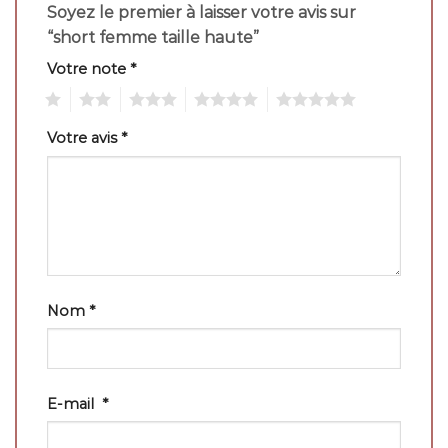
Soyez le premier à laisser votre avis sur
“short femme taille haute”
Votre note
*
1
2
3
4
5
Votre avis
*
Nom
*
E-mail
*