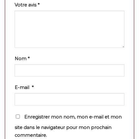
Votre avis
*
Nom
*
E-mail
*
Enregistrer mon nom, mon e-mail et mon
site dans le navigateur pour mon prochain
commentaire.