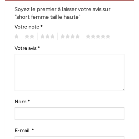
Soyez le premier à laisser votre avis sur
“short femme taille haute”
Votre note
*
1
2
3
4
5
Votre avis
*
Nom
*
E-mail
*