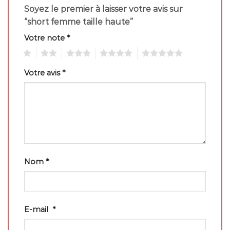
Soyez le premier à laisser votre avis sur
“short femme taille haute”
Votre note
*
1
2
3
4
5
Votre avis
*
Nom
*
E-mail
*